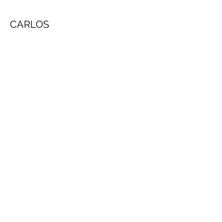
CARLOS
Es fehlt KRISTINA, MARTINA
und MAJA